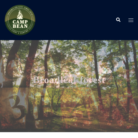
コ
ン
検
テ
ト
索
ン
グ
ツ
ル
へ
メ
ス
ニ
キ
ュ
ッ
ー
プ
Broadleaf forest