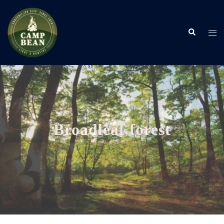
コ
ン
検
テ
ト
索
ン
グ
ツ
ル
へ
メ
ス
ニ
キ
ュ
ッ
ー
プ
Light a bonfire