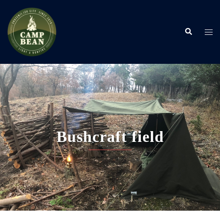
コ
ン
検
テ
ト
索
ン
グ
ツ
ル
へ
メ
ス
ニ
キ
ュ
ッ
ー
プ
Bushcraft field