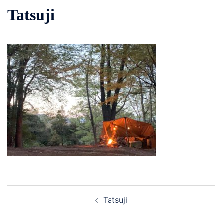
Tatsuji
投
Tatsuji
稿
ナ