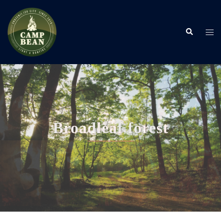
コ
ン
検
テ
ト
索
ン
グ
ツ
ル
へ
メ
ス
ニ
キ
ュ
ッ
ー
プ
Broadleaf forest