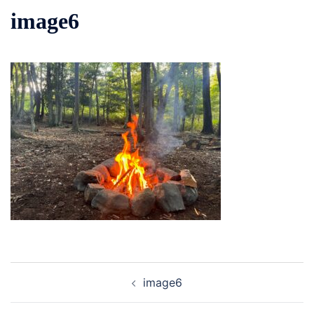
image6
投
image6
稿
ナ