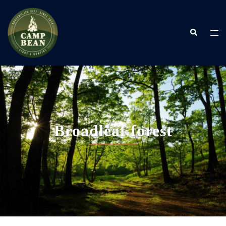
コ
ン
検
テ
ト
索
ン
グ
ツ
ル
へ
メ
ス
ニ
キ
ュ
ッ
ー
プ
Broadleaf forest