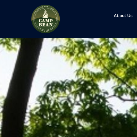
コ
ン
About Us
テ
ン
ツ
へ
ス
キ
ッ
プ