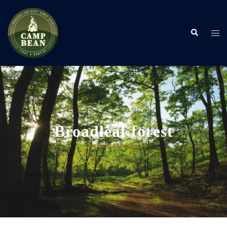
コ
ン
検
テ
ト
索
ン
グ
ツ
ル
へ
メ
ス
ニ
キ
ュ
ッ
ー
プ
Broadleaf forest