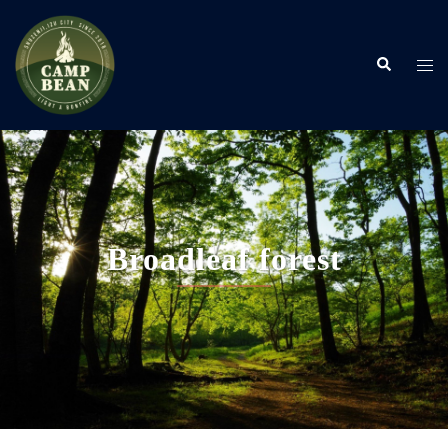
コ
ン
検
テ
ト
索
ン
グ
ツ
ル
へ
メ
ス
ニ
キ
ュ
ッ
ー
プ
Broadleaf forest