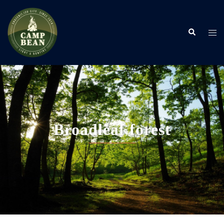
コ
ン
検
テ
ト
索
ン
グ
ツ
ル
へ
メ
ス
ニ
キ
ュ
ッ
ー
プ
Broadleaf forest