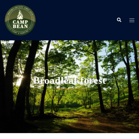
コ
ン
検
テ
ト
索
ン
グ
ツ
ル
へ
メ
ス
ニ
キ
ュ
ッ
ー
プ
Broadleaf forest