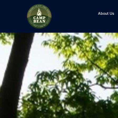
コ
ン
About Us
テ
ン
ツ
へ
ス
キ
ッ
プ