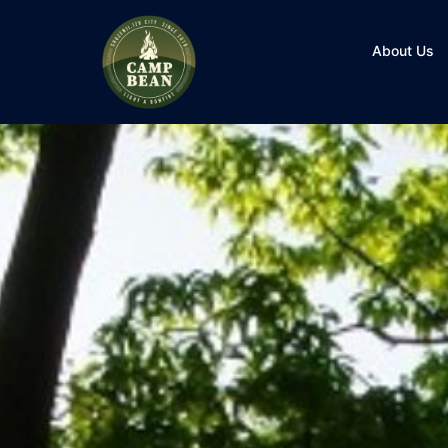
コ
ン
About Us
テ
ン
ツ
へ
ス
キ
ッ
プ