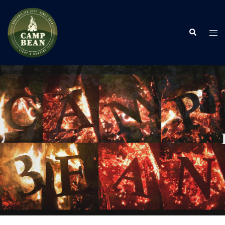
コ
ン
検
テ
ト
索
ン
グ
ツ
ル
へ
メ
ス
ニ
キ
ュ
ッ
ー
プ
Light a bonfire