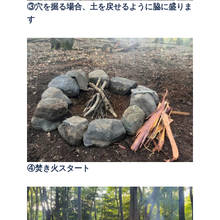
③穴を掘る場合、土を戻せるように脇に盛りま
す
④焚き火スタート