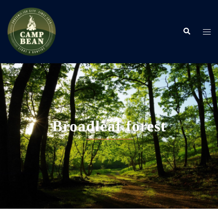
コ
ン
検
テ
ト
索
ン
グ
ツ
ル
へ
メ
ス
ニ
キ
ュ
ッ
ー
プ
Broadleaf forest