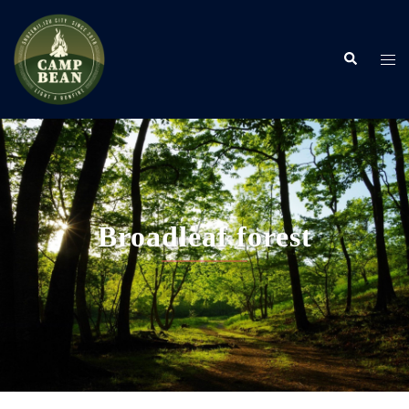
コ
ン
検
テ
ト
索
ン
グ
ツ
ル
へ
メ
ス
ニ
キ
ュ
ッ
ー
プ
Broadleaf forest