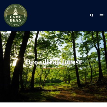
コ
ン
検
テ
ト
索
ン
グ
ツ
ル
へ
メ
ス
ニ
キ
ュ
ッ
ー
プ
Broadleaf forest