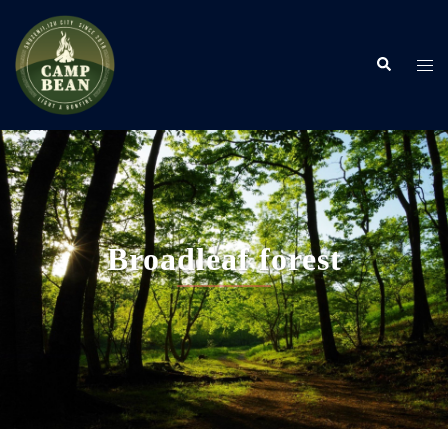
コ
ン
検
テ
ト
索
ン
グ
ツ
ル
へ
メ
ス
ニ
キ
ュ
ッ
ー
プ
Broadleaf forest