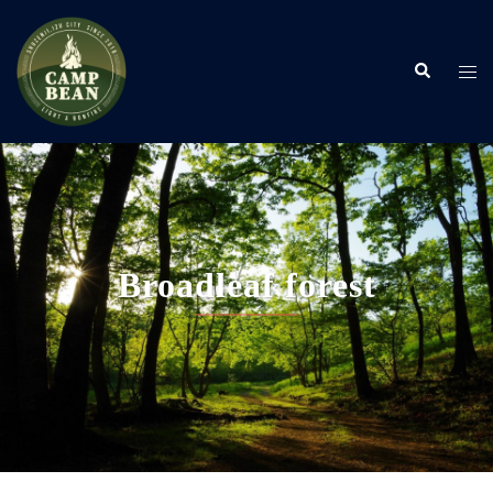
コ
ン
検
テ
ト
索
ン
グ
ツ
ル
へ
メ
ス
ニ
キ
ュ
ッ
ー
プ
Broadleaf forest